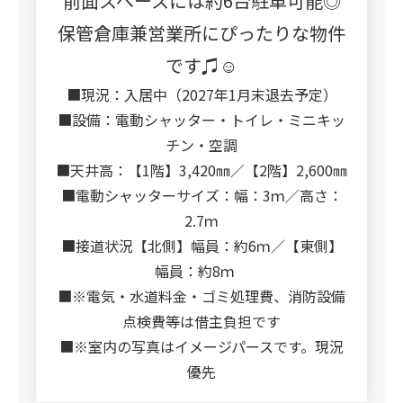
前面スペースには約6台駐車可能◎
保管倉庫兼営業所にぴったりな物件
です♫☺
■現況：入居中（2027年1月末退去予定）
■設備：電動シャッター・トイレ・ミニキッ
チン・空調
■天井高：【1階】3,420㎜／【2階】2,600㎜
■電動シャッターサイズ：幅：3ｍ／高さ：
2.7ｍ
■接道状況【北側】幅員：約6ｍ／【東側】
幅員：約8ｍ
■※電気・水道料金・ゴミ処理費、消防設備
点検費等は借主負担です
■※室内の写真はイメージパースです。現況
優先