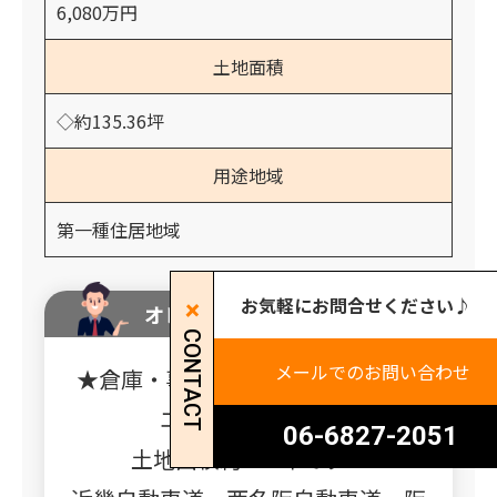
6,080万円
土地面積
◇約135.36坪
用途地域
第一種住居地域
お気軽にお問合せください♪
オレンジホームからのコメント
CONTACT
メールでのお問い合わせ
★倉庫・事務所が建てれる1種住居
エリアの売土地★
06-6827-2051
土地面積約135坪です！