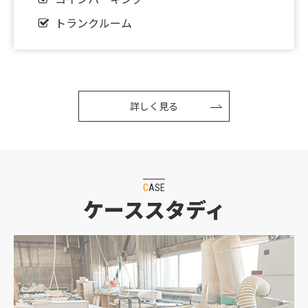
✨門真市三ツ島・準工地域内の貸倉庫をご紹介✨
トランクルーム
2025.09.02
▼△▼ORANGE特集一覧▼△▼
2024.11.07
詳しく見る
【新着】産廃業向きの売土地募集開始！✨
2023.12.26
✨弊社、売主・貸主物件のご紹介✨
CASE
2023.10.03
ケーススタディ
◇◇◇適格請求書発行事業者登録番号のご案内
◇◇◇
2023.07.09
▼△▼買取・管理物件募集のお知らせ△▼△