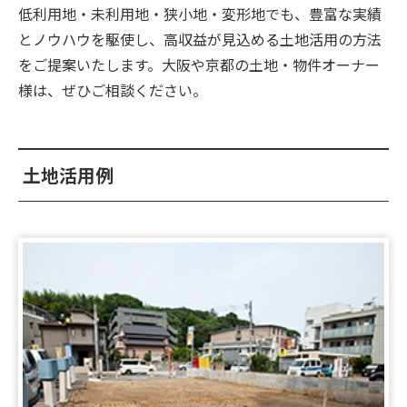
♪UP♪
低利用地・未利用地・狭小地・変形地でも、豊富な実績
とノウハウを駆使し、高収益が見込める土地活用の方法
2026.07.06
をご提案いたします。大阪や京都の土地・物件オーナー
【新着‼】大阪市2件♪高槻市1件♪UP♪
様は、ぜひご相談ください。
2026.07.06
★☆★これらの物件が見れるのはオレンジホームだ
け！今すぐチェックしてみてください★☆★
土地活用例
2026.07.04
【新着‼】堺市1件♪摂津市2件♪UP♪
2026.07.03
【新着‼】伊丹市1件♪八尾市1件♪UP♪
2026.06.30
【新着‼】高槻市1件♫八尾市1件♪京都市1件
♪UP♪