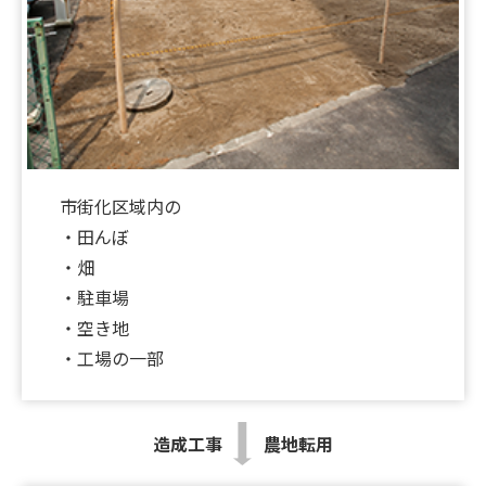
2026.06.26
【新着‼】宝塚市1件♪八尾市1件♪吹田市1件
♪UP♪
2026.06.12
！弊社専任物件！収益物件のご紹介です✨
市街化区域内の
2026.05.23
・田んぼ
★☆★ホームページ掲載物件を募集しております
・畑
★☆★
・駐車場
・空き地
2026.05.01
・工場の一部
★GW休暇のお知らせ★
2026.04.27
造成工事
農地転用
【新着‼】本日、土地特集～！高槻市2件♪堺市1件
♪UP♪