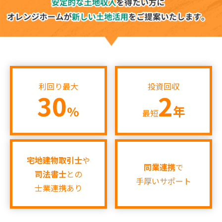
♪UP♪
2026.07.14
【新着‼】亀岡市1件♪摂津市1件♪岸和田市1件
♪UP♪
2026.07.11
利回り最大
投資回収
【新着‼】大阪市1件♪伊丹市1件♪摂津市1件
30
2
♪UP♪
%
年
最短
2026.07.10
【新着‼】大阪市2件♪亀岡市1件♪UP♪
宅地建物取引士
や
2026.07.09
同業連携
で
司法書士
との
【新着‼】★本日、兵庫県伊丹市特集～！★
手厚いサポート
士業連携あり
2026.07.07
【新着‼】富田林市1件♪西宮市1件♪枚方市1件