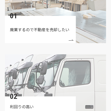
2023.04.03
☆定休日変更のお知らせ☆
01
2022.03.24
廃業するので
不動産を売却したい
★買取物件募集中★
02
利回りの高い