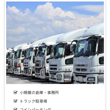
2026.04.25
【新着‼】京都市1件♪亀岡市1件♪UP♪
2026.02.14
★☆弊社、厳選セレクション！★☆
2025.12.25
✨【新着情報！！】枚方市出屋敷西町売土地✨
2025.10.18
▼△▼弊社売主が売主になります▼△▼
2025.10.17
【★☆価格値下げ★☆】弊社所有‼ 枚方市茄子作ロ
小規模の倉庫・事務所
ードサイドの売土地✨
トラック駐車場
2025.09.25
コインパーキング