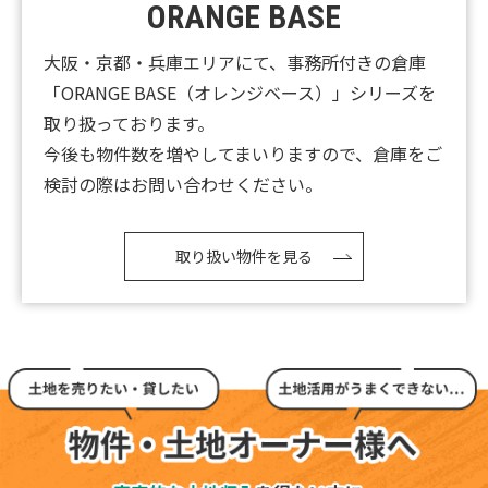
ORANGE BASE
2026.07.21
【新着‼】高槻市2件♪尼崎市1件♪京都市1件
大阪・京都・兵庫エリアにて、事務所付きの倉庫
♪UP♪
「ORANGE BASE（オレンジベース）」シリーズを
取り扱っております。
2026.07.18
今後も物件数を増やしてまいりますので、倉庫をご
【新着‼】豊中市1件♪尼崎市1件♪大阪市1件
検討の際はお問い合わせください。
♪UP♪
2026.07.17
取り扱い物件を見る
✨弊社独占物件！！宇治市槇島町十一貸倉庫工場の
募集です✨
2026.07.17
【新着‼】大阪市2件♪UP♪
2026.07.16
【新着‼】門真市1件♪寝屋川市1件♪大阪市1件