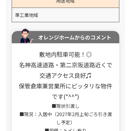
用途地域
準工業地域
オレンジホームからのコメント
敷地内駐車可能！◎
名神高速道路・第二京阪道路近くで
交通アクセス良好♫
保管倉庫兼営業所にピッタリな物件
です(*^^*)
■現状引渡し
■現況：入居中（2027年2月上旬ごろ引き渡
し予定）
■設備：トイレ有り