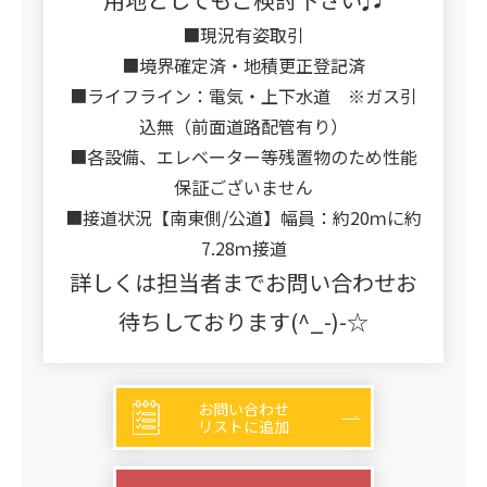
■現況有姿取引
■境界確定済・地積更正登記済
■ライフライン：電気・上下水道 ※ガス引
込無（前面道路配管有り）
■各設備、エレベーター等残置物のため性能
保証ございません
■接道状況【南東側/公道】幅員：約20ｍに約
7.28ｍ接道
詳しくは担当者までお問い合わせお
待ちしております(^_-)-☆
お問い合わせ
リストに追加