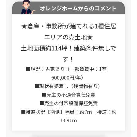
オレンジホームからのコメント
★倉庫・事務所が建てれる1種住居
エリアの売土地★
土地面積約114坪！建築条件無しで
す！
■現況：古家あり（一部賃貸中：1室
600,000円/年）
■現状有姿渡し（残置物有り）
■売主の不適合責任免責
■売主の付帯設備保証免責
■接道状況【南側】幅員：約7ｍ 接道：約
13.91ｍ