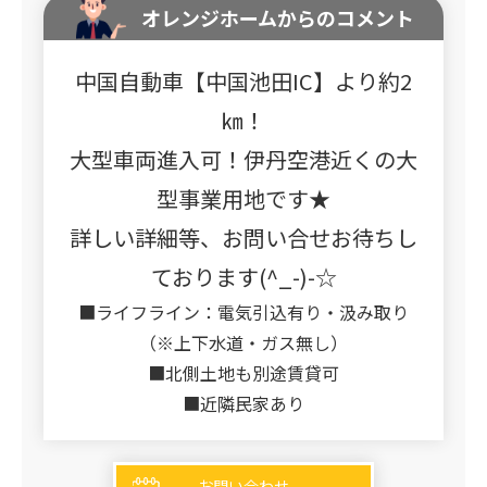
オレンジホームからのコメント
中国自動車【中国池田IC】より約2
㎞！
大型車両進入可！伊丹空港近くの大
型事業用地です★
詳しい詳細等、お問い合せお待ちし
ております(^_-)-☆
■ライフライン：電気引込有り・汲み取り
（※上下水道・ガス無し）
■北側土地も別途賃貸可
■近隣民家あり
お問い合わせ