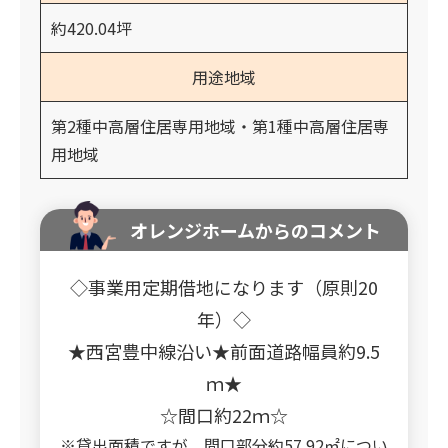
約420.04坪
用途地域
第2種中高層住居専用地域・第1種中高層住居専
用地域
オレンジホームからのコメント
◇事業用定期借地になります（原則20
年）◇
★西宮豊中線沿い★前面道路幅員約9.5
ｍ★
☆間口約22ｍ☆
※貸出面積ですが、間口部分約57.92㎡につい