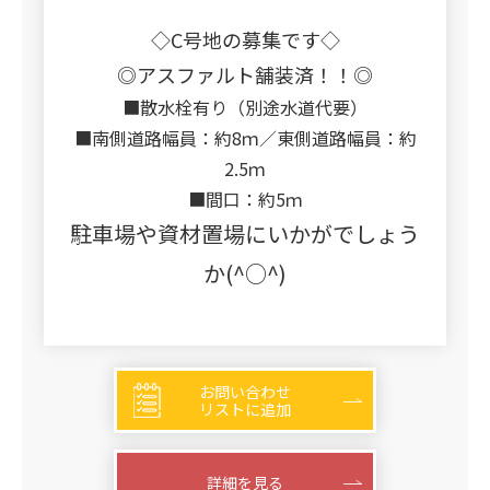
◇C号地の募集です◇
◎アスファルト舗装済！！◎
■散水栓有り（別途水道代要）
■南側道路幅員：約8ｍ／東側道路幅員：約
2.5ｍ
■間口：約5ｍ
駐車場や資材置場にいかがでしょう
か(^○^)
お問い合わせ
リストに追加
詳細を見る