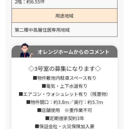
2階：約6.55坪
用途地域
第二種中高層住居専用地域
オレンジホームからのコメント
◇3号室の募集になります◇
■物件敷地内駐車スペース有り
■電気・上下水道有り
■エアコン・ウォシュレット有り（残置物）
■物件間口：約3.8ｍ／奥行：約5.7ｍ
■店舗使用 ※重作業不可
■定期借家契約3年
■保証会社・火災保険加入要