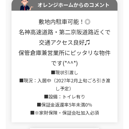
オレンジホームからのコメント
敷地内駐車可能！◎
名神高速道路・第二京阪道路近くで
交通アクセス良好♫
保管倉庫兼営業所にピッタリな物件
です(*^^*)
■現状引渡し
■現況：入居中（2027年2月上旬ごろ引き渡
し予定）
■設備：トイレ有り
■保証金返還率5年未満0％
■※家財保険・保証会社加入必須