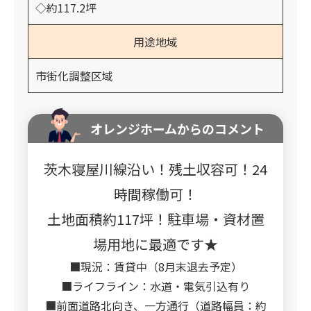
◇約117.2坪
用途地域
市街化調整区域
オレンジホームからのコメント
茨木寝屋川線沿い！残土収容可！24
時間稼働可！
土地面積約117坪！駐車場・資材置
場用地に最適です★
■現況：賃貸中（8月末退去予定）
■ライフライン：水道・電気引込有り
■前面道路北向き、一方通行（道路幅員：約