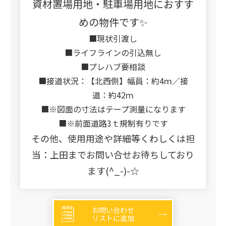
資材置場用地・駐車場用地におすす
めの物件です✨
■現状引渡し
■ライフラインの引込無し
■プレハブ要相談
■接道状況：【北西側】幅員：約4ｍ／接
道：約42ｍ
■※図面の寸法はテープ測量になります
■※前面道路3ｔ規制有りです
その他、使用用途や詳細等くわしくは担
当：上田までお問い合せお待ちしており
ます(^_-)-☆
お問い合わせ
リストに追加