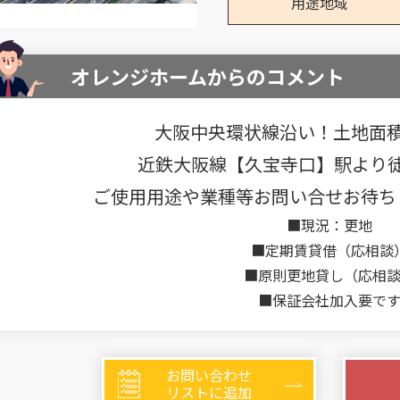
用途地域
オレンジホームからのコメント
大阪中央環状線沿い！土地面積
近鉄大阪線【久宝寺口】駅より徒
ご使用用途や業種等お問い合せお待ちして
■現況：更地
■定期賃貸借（応相談
■原則更地貸し（応相
■保証会社加入要で
お問い合わせ
リストに追加