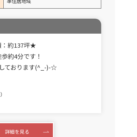
準住居地域
：約137坪★
歩約4分です！
おります(^_-)-☆
）
談）
す
詳細を見る