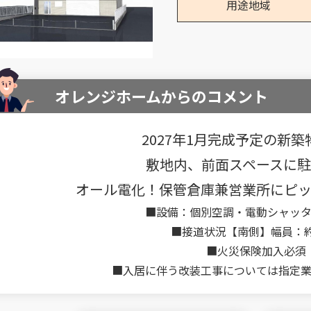
用途地域
オレンジホームからのコメント
2027年1月完成予定の新築
敷地内、前面スペースに
オール電化！保管倉庫兼営業所にピ
■設備：個別空調・電動シャッ
■接道状況【南側】幅員：約
■火災保険加入必須
■入居に伴う改装工事については指定