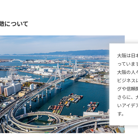
徴について
大阪は日
っていま
大阪の人
ビジネス
グや信頼
さらに、
いアイデ
す。