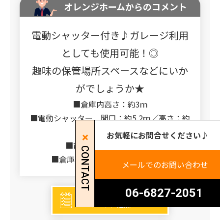
オレンジホームからのコメント
電動シャッター付き♪ガレージ利用
としても使用可能！◎
趣味の保管場所スペースなどにいか
がでしょうか★
■倉庫内高さ：約3ｍ
■電動シャッター 間口：約5.2ｍ／高さ：約
2.5ｍ
お気軽にお問合せください♪
■前面道路幅員：約4.4ｍ
CONTACT
■倉庫内、車複数台駐車可能です
メールでのお問い合わせ
06-6827-2051
お問い合わせ
リストに追加