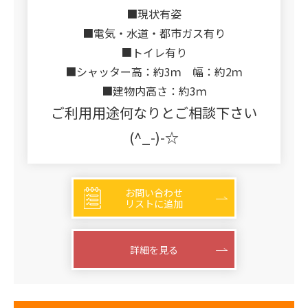
■現状有姿
■電気・水道・都市ガス有り
■トイレ有り
■シャッター高：約3ｍ 幅：約2ｍ
■建物内高さ：約3ｍ
ご利用用途何なりとご相談下さい
(^_-)-☆
お問い合わせ
リストに追加
詳細を見る