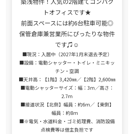
築浅物件！人気の2階建てコンパク
トオフィスです★
前面スペースには約6台駐車可能◎
保管倉庫兼営業所にぴったりな物件
です♫☺
■現況：入居中（2027年1月末退去予定）
■設備：電動シャッター・トイレ・ミニキッ
チン・空調
■天井高：【1階】3,420㎜／【2階】2,600㎜
■電動シャッターサイズ：幅：3ｍ／高さ：
2.7ｍ
■接道状況【北側】幅員：約6ｍ／【東側】
幅員：約8ｍ
■※電気・水道料金・ゴミ処理費、消防設備
点検費等は借主負担です