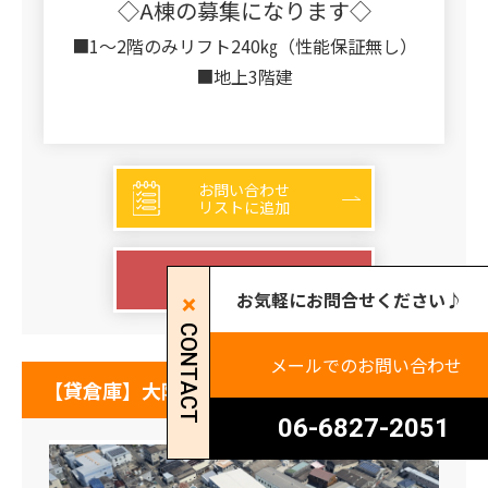
◇A棟の募集になります◇
■1～2階のみリフト240㎏（性能保証無し）
■地上3階建
お問い合わせ
リストに追加
詳細を見る
お気軽にお問合せください♪
CONTACT
メールでのお問い合わせ
【貸倉庫】大阪府八尾市太田新町
06-6827-2051