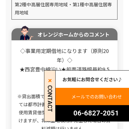
第2種中高層住居専用地域・第1種中高層住居専
用地域
オレンジホームからのコメント
◇事業用定期借地になります（原則20
年）◇
★西宮豊中線沿い★前面道路幅員約9.5
ｍ★
お気軽にお問合せください♪
☆間口約22ｍ☆
CONTACT
※貸出面積ですが、間口部分約57.92㎡につい
メールでのお問い合わせ
ては都市計画道路内となっておりますので、
使用賃貸借契約となります。ご使用はいただ
06-6827-2051
けますが、将来土地収用が発生した場合の賃
料減額は行いません。