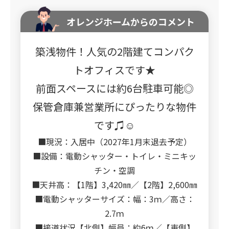
オレンジホームからのコメント
築浅物件！人気の2階建てコンパク
トオフィスです★
前面スペースには約6台駐車可能◎
保管倉庫兼営業所にぴったりな物件
です♫☺
■現況：入居中（2027年1月末退去予定）
■設備：電動シャッター・トイレ・ミニキッ
チン・空調
■天井高：【1階】3,420㎜／【2階】2,600㎜
■電動シャッターサイズ：幅：3ｍ／高さ：
2.7ｍ
■接道状況【北側】幅員：約6ｍ／【東側】