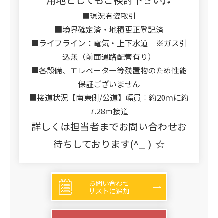
■現況有姿取引
■境界確定済・地積更正登記済
■ライフライン：電気・上下水道 ※ガス引
込無（前面道路配管有り）
■各設備、エレベーター等残置物のため性能
保証ございません
■接道状況【南東側/公道】幅員：約20ｍに約
7.28ｍ接道
詳しくは担当者までお問い合わせお
待ちしております(^_-)-☆
お問い合わせ
リストに追加