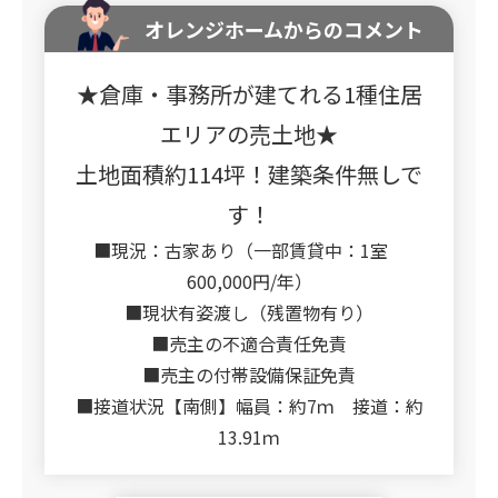
オレンジホームからのコメント
★倉庫・事務所が建てれる1種住居
エリアの売土地★
土地面積約114坪！建築条件無しで
す！
■現況：古家あり（一部賃貸中：1室
600,000円/年）
■現状有姿渡し（残置物有り）
■売主の不適合責任免責
■売主の付帯設備保証免責
■接道状況【南側】幅員：約7ｍ 接道：約
13.91ｍ