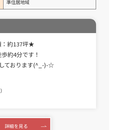
準住居地域
：約137坪★
歩約4分です！
おります(^_-)-☆
）
談）
す
詳細を見る