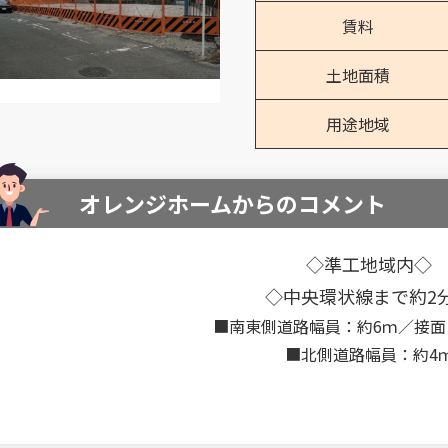
賃料
土地面積
用途地域
オレンジホームからのコメント
◇準工地域内◇
◇中央環状線まで約2
■南東側道路幅員：約6ｍ／接面：
■北側道路幅員：約4