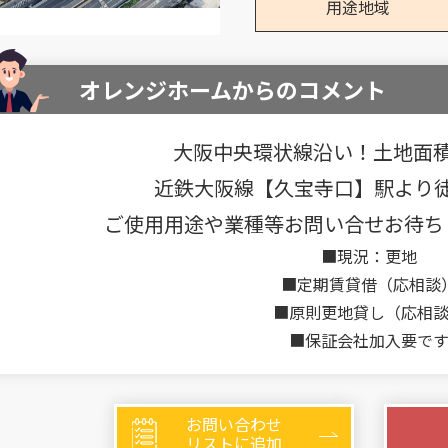
用途地域
オレンジホームからのコメント
大阪中央環状線沿い！土地面積
近鉄大阪線【久宝寺口】駅より徒
ご使用用途や業種等お問い合せお待ちして
■現況：更地
■定期賃貸借（応相談
■原則更地貸し（応相
■保証会社加入要で
お問い合わせ
リストに追加