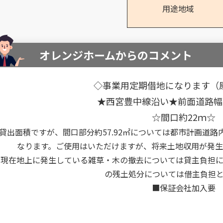
用途地域
オレンジホームからのコメント
◇事業用定期借地になります（原
★西宮豊中線沿い★前面道路幅員
☆間口約22ｍ☆
貸出面積ですが、間口部分約57.92㎡については都市計画道
なります。ご使用はいただけますが、将来土地収用が発
※現在地上に発生している雑草・木の撤去については貸主負担
の残土処分については借主負担
■保証会社加入要