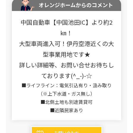
オレンジホームからのコメント
中国自動車【中国池田IC】より約2
㎞！
大型車両進入可！伊丹空港近くの大
型事業用地です★
詳しい詳細等、お問い合せお待ちし
ております(^_-)-☆
■ライフライン：電気引込有り・汲み取り
（※上下水道・ガス無し）
■北側土地も別途賃貸可
■近隣民家あり
お問い合わせ