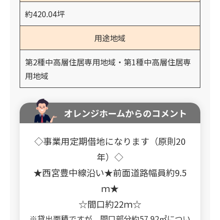
約420.04坪
用途地域
第2種中高層住居専用地域・第1種中高層住居専
用地域
オレンジホームからのコメント
◇事業用定期借地になります（原則20
年）◇
★西宮豊中線沿い★前面道路幅員約9.5
ｍ★
☆間口約22ｍ☆
※貸出面積ですが、間口部分約57.92㎡につい