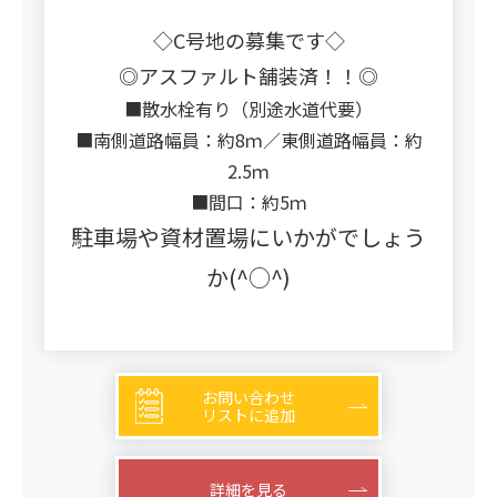
◇C号地の募集です◇
◎アスファルト舗装済！！◎
■散水栓有り（別途水道代要）
■南側道路幅員：約8ｍ／東側道路幅員：約
2.5ｍ
■間口：約5ｍ
駐車場や資材置場にいかがでしょう
か(^○^)
お問い合わせ
リストに追加
詳細を見る