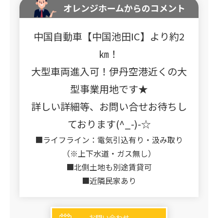
オレンジホームからのコメント
中国自動車【中国池田IC】より約2
㎞！
大型車両進入可！伊丹空港近くの大
型事業用地です★
詳しい詳細等、お問い合せお待ちし
ております(^_-)-☆
■ライフライン：電気引込有り・汲み取り
（※上下水道・ガス無し）
■北側土地も別途賃貸可
■近隣民家あり
お問い合わせ