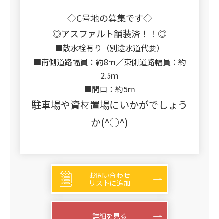
◇C号地の募集です◇
◎アスファルト舗装済！！◎
■散水栓有り（別途水道代要）
■南側道路幅員：約8ｍ／東側道路幅員：約
2.5ｍ
■間口：約5ｍ
駐車場や資材置場にいかがでしょう
か(^○^)
お問い合わせ
リストに追加
詳細を見る