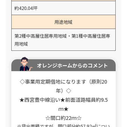
約420.04坪
用途地域
第2種中高層住居専用地域・第1種中高層住居専
用地域
オレンジホームからのコメント
◇事業用定期借地になります（原則20
年）◇
★西宮豊中線沿い★前面道路幅員約9.5
ｍ★
☆間口約22ｍ☆
※貸出面積ですが、間口部分約57.92㎡につい