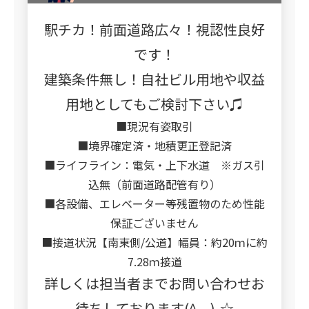
駅チカ！前面道路広々！視認性良好
です！
建築条件無し！自社ビル用地や収益
用地としてもご検討下さい♫
■現況有姿取引
■境界確定済・地積更正登記済
■ライフライン：電気・上下水道 ※ガス引
込無（前面道路配管有り）
■各設備、エレベーター等残置物のため性能
保証ございません
■接道状況【南東側/公道】幅員：約20ｍに約
7.28ｍ接道
詳しくは担当者までお問い合わせお
待ちしております(^_-)-☆