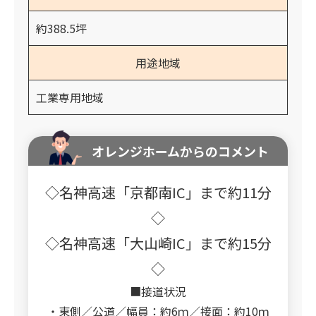
約388.5坪
用途地域
工業専用地域
オレンジホームからのコメント
◇名神高速「京都南IC」まで約11分
◇
◇名神高速「大山崎IC」まで約15分
◇
■接道状況
・東側／公道／幅員：約6ｍ／接面：約10ｍ