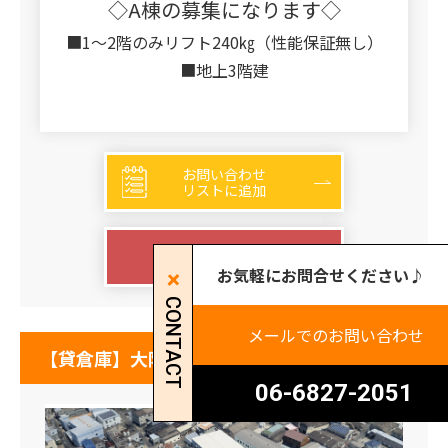
◇A棟の募集になります◇
■1～2階のみリフト240㎏（性能保証無し）
■地上3階建
お問い合わせ
リストに追加
詳細を見る
お気軽にお問合せください♪
CONTACT
メールでのお問い合わせ
【貸倉庫】大阪府八尾市太田新町
06-6827-2051