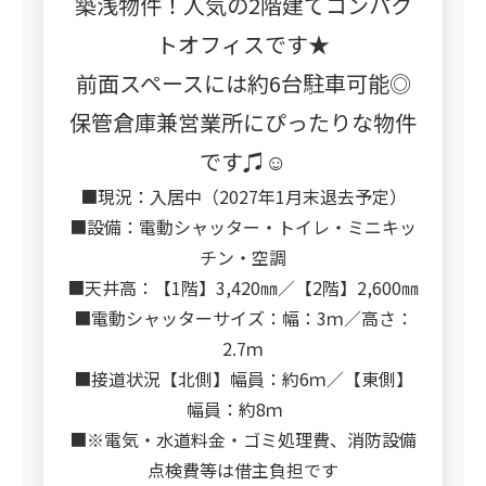
築浅物件！人気の2階建てコンパク
トオフィスです★
前面スペースには約6台駐車可能◎
保管倉庫兼営業所にぴったりな物件
です♫☺
■現況：入居中（2027年1月末退去予定）
■設備：電動シャッター・トイレ・ミニキッ
チン・空調
■天井高：【1階】3,420㎜／【2階】2,600㎜
■電動シャッターサイズ：幅：3ｍ／高さ：
2.7ｍ
■接道状況【北側】幅員：約6ｍ／【東側】
幅員：約8ｍ
■※電気・水道料金・ゴミ処理費、消防設備
点検費等は借主負担です