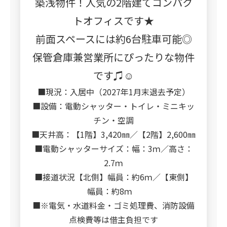
築浅物件！人気の2階建てコンパク
トオフィスです★
前面スペースには約6台駐車可能◎
保管倉庫兼営業所にぴったりな物件
です♫☺
■現況：入居中（2027年1月末退去予定）
■設備：電動シャッター・トイレ・ミニキッ
チン・空調
■天井高：【1階】3,420㎜／【2階】2,600㎜
■電動シャッターサイズ：幅：3ｍ／高さ：
2.7ｍ
■接道状況【北側】幅員：約6ｍ／【東側】
幅員：約8ｍ
■※電気・水道料金・ゴミ処理費、消防設備
点検費等は借主負担です