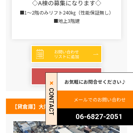
◇A棟の募集になります◇
■1～2階のみリフト240㎏（性能保証無し）
■地上3階建
お問い合わせ
リストに追加
詳細を見る
お気軽にお問合せください♪
CONTACT
メールでのお問い合わせ
【貸倉庫】大阪府八尾市太田新町
06-6827-2051