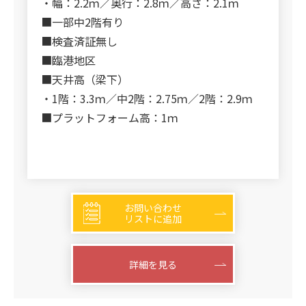
・幅：2.2ｍ／奥行：2.8ｍ／高さ：2.1ｍ
■一部中2階有り
■検査済証無し
■臨港地区
■天井高（梁下）
・1階：3.3ｍ／中2階：2.75ｍ／2階：2.9ｍ
■プラットフォーム高：1ｍ
お問い合わせ
リストに追加
詳細を見る