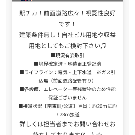
駅チカ！前面道路広々！視認性良好
です！
建築条件無し！自社ビル用地や収益
用地としてもご検討下さい♫
■現況有姿取引
■境界確定済・地積更正登記済
■ライフライン：電気・上下水道 ※ガス引
込無（前面道路配管有り）
■各設備、エレベーター等残置物のため性能
保証ございません
■接道状況【南東側/公道】幅員：約20ｍに約
7.28ｍ接道
詳しくは担当者までお問い合わせお
待ちしております(^_-)-☆