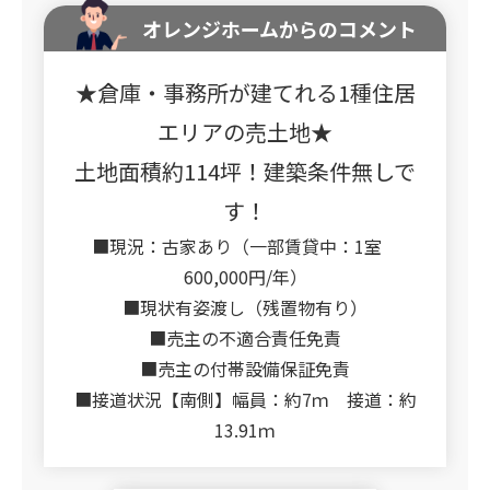
オレンジホームからのコメント
★倉庫・事務所が建てれる1種住居
エリアの売土地★
土地面積約114坪！建築条件無しで
す！
■現況：古家あり（一部賃貸中：1室
600,000円/年）
■現状有姿渡し（残置物有り）
■売主の不適合責任免責
■売主の付帯設備保証免責
■接道状況【南側】幅員：約7ｍ 接道：約
13.91ｍ