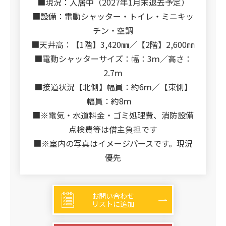
■現況：入居中（2027年1月末退去予定）
■設備：電動シャッター・トイレ・ミニキッ
チン・空調
■天井高：【1階】3,420㎜／【2階】2,600㎜
■電動シャッターサイズ：幅：3ｍ／高さ：
2.7ｍ
■接道状況【北側】幅員：約6ｍ／【東側】
幅員：約8ｍ
■※電気・水道料金・ゴミ処理費、消防設備
点検費等は借主負担です
■※室内の写真はイメージパースです。現況
優先
お問い合わせ
リストに追加