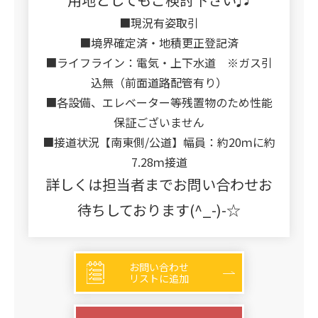
■現況有姿取引
■境界確定済・地積更正登記済
■ライフライン：電気・上下水道 ※ガス引
込無（前面道路配管有り）
■各設備、エレベーター等残置物のため性能
保証ございません
■接道状況【南東側/公道】幅員：約20ｍに約
7.28ｍ接道
詳しくは担当者までお問い合わせお
待ちしております(^_-)-☆
お問い合わせ
リストに追加