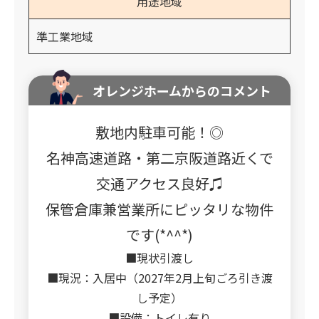
用途地域
準工業地域
オレンジホームからのコメント
敷地内駐車可能！◎
名神高速道路・第二京阪道路近くで
交通アクセス良好♫
保管倉庫兼営業所にピッタリな物件
です(*^^*)
■現状引渡し
■現況：入居中（2027年2月上旬ごろ引き渡
し予定）
■設備：トイレ有り