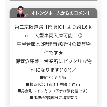
オレンジホームからのコメント
第二京阪道路【門真IC】より約1.6ｋ
ｍ！大型車両入庫可能！◎
平屋倉庫と2階建事務所付の賃貸物
件です★
保管倉庫兼、営業所にピッタリな物
件になります(^O^)／
■梁下：約6.5ｍ
■接道状況【東側】幅員：約9ｍ
■男女別トイレ有り（下水は浄化槽です）
■事務所2階部分に増築有り