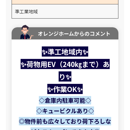
準工業地域
オレンジホームからのコメント
✨準工地域内✨
✨荷物用EV（240㎏まで）あ
り✨
✨作業OK✨
◇倉庫内駐車可能◇
◇キュービクルあり◇
◎物件前も広々しており荷下ろしな