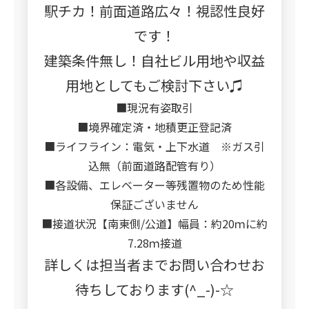
駅チカ！前面道路広々！視認性良好
です！
建築条件無し！自社ビル用地や収益
用地としてもご検討下さい♫
■現況有姿取引
■境界確定済・地積更正登記済
■ライフライン：電気・上下水道 ※ガス引
込無（前面道路配管有り）
■各設備、エレベーター等残置物のため性能
保証ございません
■接道状況【南東側/公道】幅員：約20ｍに約
7.28ｍ接道
詳しくは担当者までお問い合わせお
待ちしております(^_-)-☆