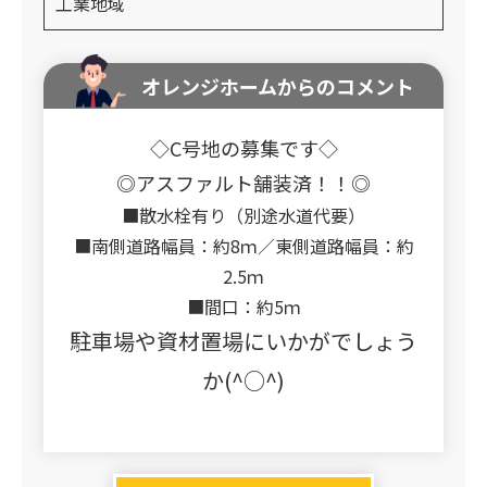
工業地域
オレンジホームからのコメント
◇C号地の募集です◇
◎アスファルト舗装済！！◎
■散水栓有り（別途水道代要）
■南側道路幅員：約8ｍ／東側道路幅員：約
2.5ｍ
■間口：約5ｍ
駐車場や資材置場にいかがでしょう
か(^○^)