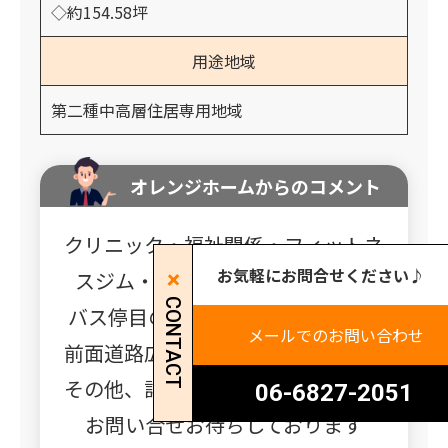
◇約154.58坪
用途地域
第二種中高層住居専用地域
オレンジホームからのコメント
クリニック・福祉関係・フィットネ
お気軽にお問合せください♪
スジム・リフォーム会社等向き★
CONTACT
バス停目の前！
県道331号線沿いで
メールでのお問い合わせ
前面道路広々、視認性良好です！◎
その他、詳細等詳しくは担当者まで
06-6827-2051
お問い合せお待ちしております