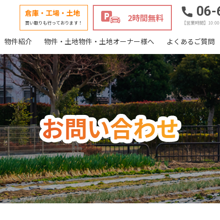
06-
倉庫・工場・土地
2時間無料
買い取りも行っております！
【営業時間】10:0
物件紹介
物件・土地物件・土地オーナー様へ
よくあるご質問