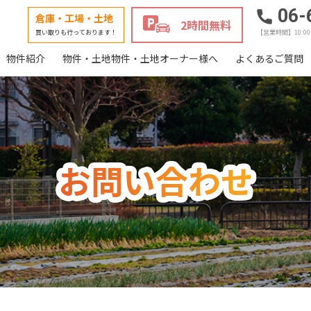
06-
倉庫・工場・土地
2時間無料
買い取りも行っております！
【営業時間】10:0
物件紹介
物件・土地物件・土地オーナー様へ
よくあるご質問