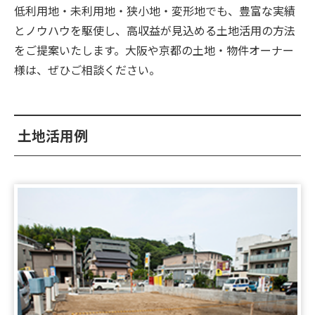
♪UP♪
低利用地・未利用地・狭小地・変形地でも、豊富な実績
とノウハウを駆使し、高収益が見込める土地活用の方法
2026.07.06
をご提案いたします。大阪や京都の土地・物件オーナー
【新着‼】大阪市2件♪高槻市1件♪UP♪
様は、ぜひご相談ください。
2026.07.06
★☆★これらの物件が見れるのはオレンジホームだ
け！今すぐチェックしてみてください★☆★
土地活用例
2026.07.04
【新着‼】堺市1件♪摂津市2件♪UP♪
2026.07.03
【新着‼】伊丹市1件♪八尾市1件♪UP♪
2026.06.30
【新着‼】高槻市1件♫八尾市1件♪京都市1件
♪UP♪