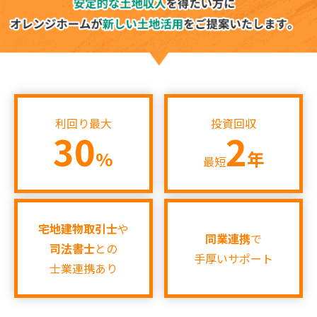
♪UP♪
2026.07.14
【新着‼】亀岡市1件♪摂津市1件♪岸和田市1件
♪UP♪
2026.07.11
利回り最大
投資回収
【新着‼】大阪市1件♪伊丹市1件♪摂津市1件
30
2
♪UP♪
%
年
最短
2026.07.10
【新着‼】大阪市2件♪亀岡市1件♪UP♪
宅地建物取引士
や
2026.07.09
同業連携
で
司法書士
との
【新着‼】★本日、兵庫県伊丹市特集～！★
手厚いサポート
士業連携あり
2026.07.07
【新着‼】富田林市1件♪西宮市1件♪枚方市1件