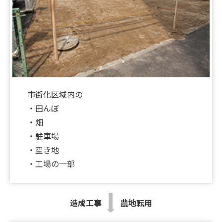
2026.06.26
【新着‼】宝塚市1件♪八尾市1件♪吹田市1件
♪UP♪
2026.06.12
！弊社専任物件！収益物件のご紹介です✨
市街化区域内の
2026.05.23
・田んぼ
★☆★ホームページ掲載物件を募集しております
・畑
★☆★
・駐車場
・空き地
2026.05.01
・工場の一部
★GW休暇のお知らせ★
2026.04.27
造成工事
農地転用
【新着‼】本日、土地特集～！高槻市2件♪堺市1件
♪UP♪