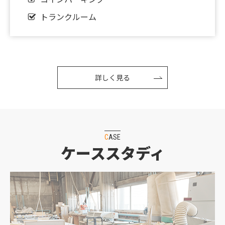
✨門真市三ツ島・準工地域内の貸倉庫をご紹介✨
トランクルーム
2025.09.02
▼△▼ORANGE特集一覧▼△▼
2024.11.07
詳しく見る
【新着】産廃業向きの売土地募集開始！✨
2023.12.26
✨弊社、売主・貸主物件のご紹介✨
CASE
2023.10.03
ケーススタディ
◇◇◇適格請求書発行事業者登録番号のご案内
◇◇◇
2023.07.09
▼△▼買取・管理物件募集のお知らせ△▼△