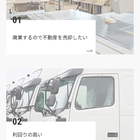
2023.04.03
☆定休日変更のお知らせ☆
01
2022.03.24
廃業するので
不動産を売却したい
★買取物件募集中★
02
利回りの高い