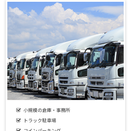
2026.04.25
【新着‼】京都市1件♪亀岡市1件♪UP♪
2026.02.14
★☆弊社、厳選セレクション！★☆
2025.12.25
✨【新着情報！！】枚方市出屋敷西町売土地✨
2025.10.18
▼△▼弊社売主が売主になります▼△▼
2025.10.17
【★☆価格値下げ★☆】弊社所有‼ 枚方市茄子作ロ
小規模の倉庫・事務所
ードサイドの売土地✨
トラック駐車場
2025.09.25
コインパーキング