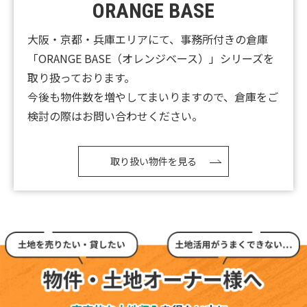
ORANGE BASE
2026.07.23
大阪・京都・兵庫エリアにて、事務所付きの倉庫
【新着‼】大阪市1件♪京都市1件♪UP♪
「ORANGE BASE（オレンジベース）」シリーズを
取り扱っております。
2026.07.21
今後も物件数を増やしてまいりますので、倉庫をご
【新着‼】高槻市2件♪尼崎市1件♪京都市1件
検討の際はお問い合わせください。
♪UP♪
2026.07.18
取り扱い物件を見る
【新着‼】豊中市1件♪尼崎市1件♪大阪市1件
♪UP♪
2026.07.17
【新着‼】大阪市2件♪UP♪
2026.07.16
【新着‼】門真市1件♪寝屋川市1件♪大阪市1件