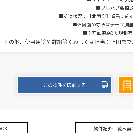
■プレハブ要相
■接道状況：【北西側】幅員：約4
■※図面の寸法はテープ測
■※前面道路3ｔ規制
その他、使用用途や詳細等くわしくは担当：上田までお問
この物件を印刷する
物件紹介一覧へ戻
ACK