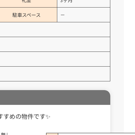
礼金
3ヶ月
駐車スペース
－
すすめの物件です✨
込無し