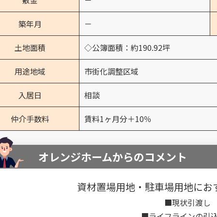
敷金
－
築年月
－
土地面積
◇公簿面積：約190.92坪
用途地域
市街化調整区域
入居日
相談
仲介手数料
賃料1ヶ月分＋10％
オレンジホームからのコメント
資材置場用地・駐車場用地にお
■現状引渡し
■ライフラインの引